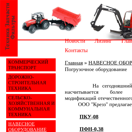
Новости
Лизинг
Глав
Контакты
КОММЕРЧЕСКИЙ
Главная
»
НАВЕСНОЕ ОБО
ТРАНСПОРТ
Погрузочное оборудование
ДОРОЖНО-
СТРОИТЕЛЬНАЯ
На сегодняшний день 
ТЕХНИКА
насчитывается боле
СЕЛЬСКО-
модификаций отечественного
ХОЗЯЙСТВЕННАЯ И
ООО "Крезз" предлагает 
КОММУНАЛЬНАЯ
ТЕХНИКА
ПКУ-08
НАВЕСНОЕ
ПФН-0,38
ОБОРУДОВАНИЕ