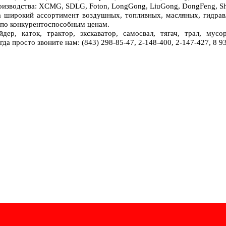
оизводства
: XCMG, SDLG, Foton, LongGong,
LiuGong,
DongFeng, Sh
а широкий ассортимент воздушных, топливных, масляных, гидра
 по конкурентоспособным ценам.
ер, каток, трактор, экскаватор, самосвал, тягач, трал, мусор
гда просто звоните нам: (843) 298-85-47, 2-148-400, 2-147-427, 8 9