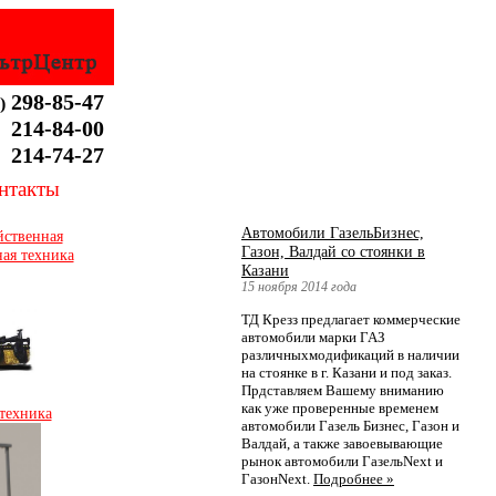
298-85-47
)
214-84-00
214-74-27
нтакты
Автомобили ГазельБизнес,
йственная
Газон, Валдай со стоянки в
ая техника
Казани
15 ноября 2014 года
ТД Крезз предлагает коммерческие
автомобили марки ГАЗ
различныхмодификаций в наличии
на стоянке в г. Казани и под заказ.
Прдставляем Вашему вниманию
как уже проверенные временем
техника
автомобили Газель Бизнес, Газон и
Валдай, а также завоевывающие
рынок автомобили ГазельNext и
ГазонNext.
Подробнее »