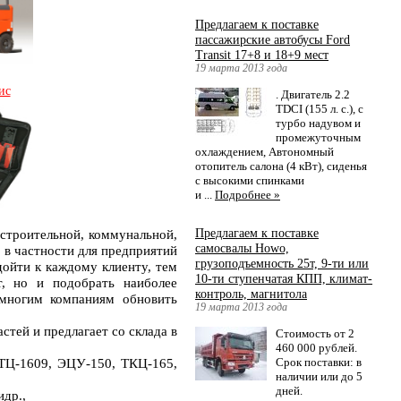
Предлагаем к поставке
пассажирские автобусы Ford
Transit 17+8 и 18+9 мест
19 марта 2013 года
ис
. Двигатель 2.2
TDCI (155 л. с.), с
турбо надувом и
промежуточным
охлаждением, Автономный
отопитель салона (4 кВт), сиденья
с высокими спинками
и ...
Подробнее »
Предлагаем к поставке
троительной, коммунальной,
самосвалы Howo,
 в частности для предприятий
грузоподъемность 25т, 9-ти или
ойти к каждому клиенту, тем
10-ти ступенчатая КПП, климат-
, но и подобрать наиболее
контроль, магнитола
 многим компаниям обновить
19 марта 2013 года
стей и предлагает со склада в
Стоимость от 2
460 000 рублей.
Срок поставки: в
ЭТЦ-1609, ЭЦУ-150, ТКЦ-165,
наличии или до 5
дней.
и
др
.,