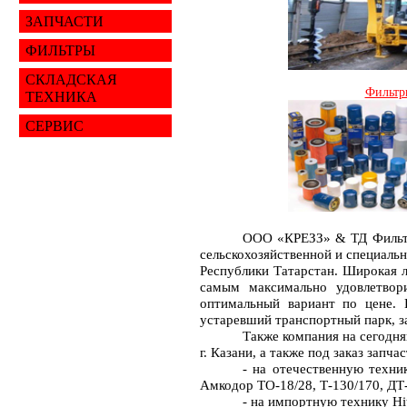
ЗАПЧАСТИ
ФИЛЬТРЫ
СКЛАДСКАЯ
Фильтр
ТЕХНИКА
СЕРВИС
ООО «КРЕЗЗ» & ТД Фильтр
сельскохозяйственной и специаль
Республики Татарстан. Широкая л
самым максимально удовлетвор
оптимальный вариант по цене.
устаревший транспортный парк, з
Также компания на сегодня
г. Казани, а также под заказ запчас
- на отечественную техн
Амкодор ТО-18/28, Т-130/170, ДТ-
-
на
импортную
технику
Hi