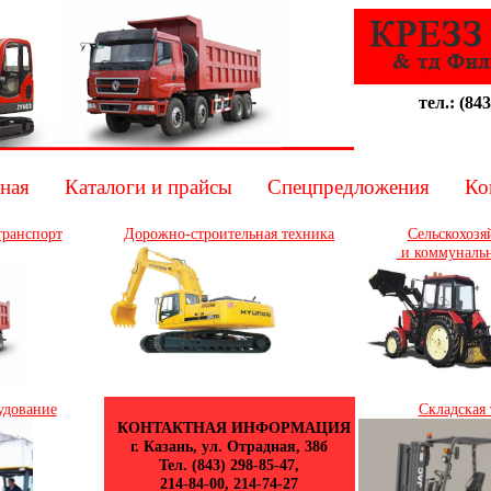
тел.: (843
ная
Каталоги и прайсы
Спецпредложения
Ко
транспорт
Дорожно-строительная техника
Сельскохозя
и коммунальн
удование
Складская 
КОНТАКТНАЯ ИНФОРМАЦИЯ
г. Казань, ул. Отрадная, 38б
Тел. (843) 298-85-47,
214-84-00, 214-74-27