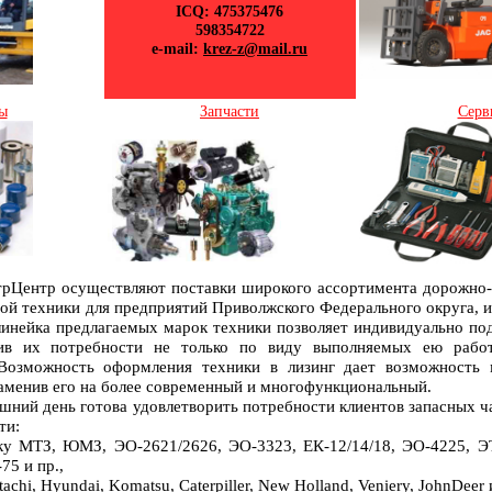
ICQ: 475375476
598354722
e-mail:
krez-z@mail.ru
ы
Запчасти
Серв
Центр осуществляют поставки широкого ассортимента дорожно-с
ной техники для предприятий Приволжского Федерального округа, и
инейка предлагаемых марок техники позволяет индивидуально под
ив их потребности не только по виду выполняемых ею работ
 Возможность оформления техники в лизинг дает возможность
аменив его на более современный и многофункциональный.
шний день готова удовлетворить потребности клиентов запасных ча
ти:
ику МТЗ, ЮМЗ, ЭО-2621/2626, ЭО-3323, ЕК-12/14/18, ЭО-4225, 
75 и пр.,
tachi, Hyundai, Komatsu, Caterpiller, New Holland, Veniery, JohnDeer