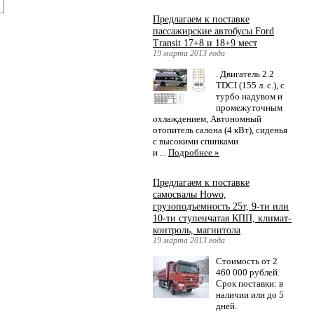
Предлагаем к поставке
пассажирские автобусы Ford
Transit 17+8 и 18+9 мест
19 марта 2013 года
. Двигатель 2.2
TDCI (155 л. с.), с
турбо надувом и
промежуточным
охлаждением, Автономный
отопитель салона (4 кВт), сиденья
с высокими спинками
и ...
Подробнее »
Предлагаем к поставке
самосвалы Howo,
грузоподъемность 25т, 9-ти или
10-ти ступенчатая КПП, климат-
контроль, магнитола
19 марта 2013 года
Стоимость от 2
460 000 рублей.
Срок поставки: в
наличии или до 5
дней.