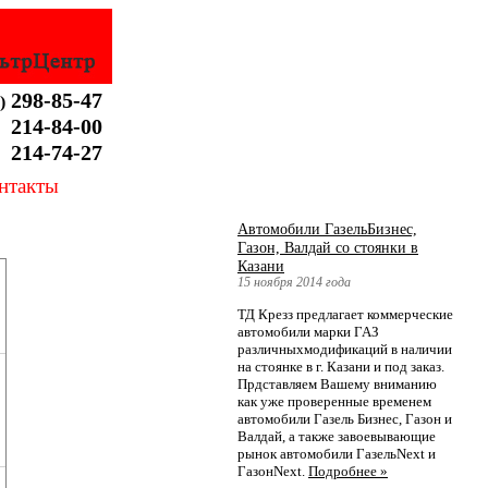
298-85-47
)
214-84-00
214-74-27
нтакты
Автомобили ГазельБизнес,
Газон, Валдай со стоянки в
Казани
15 ноября 2014 года
ТД Крезз предлагает коммерческие
автомобили марки ГАЗ
различныхмодификаций в наличии
на стоянке в г. Казани и под заказ.
Прдставляем Вашему вниманию
как уже проверенные временем
автомобили Газель Бизнес, Газон и
Валдай, а также завоевывающие
рынок автомобили ГазельNext и
ГазонNext.
Подробнее »