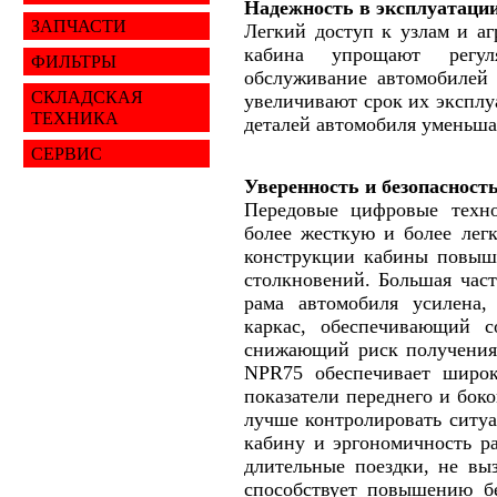
Надежность в эксплуатаци
ЗАПЧАСТИ
Легкий доступ к узлам и а
кабина упрощают регул
ФИЛЬТРЫ
обслуживание автомобилей 
СКЛАДСКАЯ
увеличивают срок их эксплу
ТЕХНИКА
деталей автомобиля уменьша
СЕРВИС
Уверенность и безопасност
Передовые цифровые техно
более жесткую и более лег
конструкции кабины повыша
столкновений. Большая част
рама автомобиля усилена,
каркас, обеспечивающий с
снижающий риск получения
NPR75 обеспечивает широк
показатели переднего и боко
лучше контролировать ситуа
кабину и эргономичность р
длительные поездки, не вы
способствует повышению бе