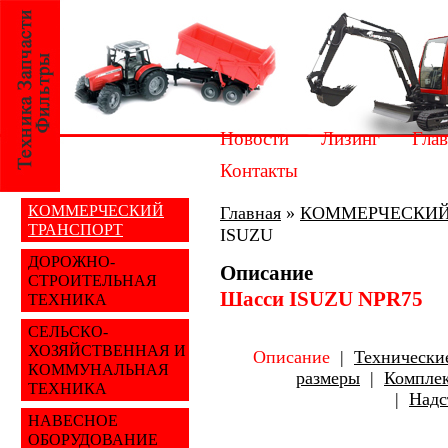
Новости
Лизинг
Глав
Контакты
КОММЕРЧЕСКИЙ
Главная
»
КОММЕРЧЕСКИЙ
ТРАНСПОРТ
ISUZU
ДОРОЖНО-
Описание
СТРОИТЕЛЬНАЯ
Шасси ISUZU NPR75
ТЕХНИКА
СЕЛЬСКО-
ХОЗЯЙСТВЕННАЯ И
Описание
|
Технически
КОММУНАЛЬНАЯ
размеры
|
Комплек
ТЕХНИКА
|
Надс
НАВЕСНОЕ
ОБОРУДОВАНИЕ