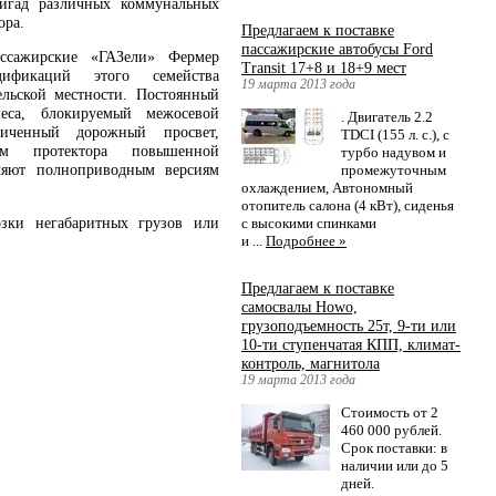
ригад различных коммунальных
ора.
Предлагаем к поставке
пассажирские автобусы Ford
ассажирские «ГАЗели» Фермер
Transit 17+8 и 18+9 мест
ификаций этого семейства
19 марта 2013 года
ельской местности. Постоянный
еса, блокируемый межосевой
. Двигатель 2.2
личенный дорожный просвет,
TDCI (155 л. с.), с
 протектора повышенной
турбо надувом и
ляют полноприводным версиям
промежуточным
охлаждением, Автономный
отопитель салона (4 кВт), сиденья
зки негабаритных грузов или
с высокими спинками
и ...
Подробнее »
Предлагаем к поставке
самосвалы Howo,
грузоподъемность 25т, 9-ти или
10-ти ступенчатая КПП, климат-
контроль, магнитола
19 марта 2013 года
Стоимость от 2
460 000 рублей.
Срок поставки: в
наличии или до 5
дней.