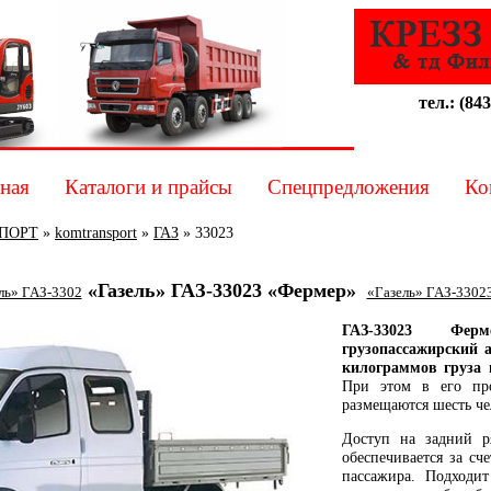
тел.: (843
ная
Каталоги и прайсы
Спецпредложения
Ко
ПОРТ
»
komtransport
»
ГАЗ
»
33023
«Газель» ГАЗ-33023 «Фермер»
ль» ГАЗ-3302
«Газель» ГАЗ-3302
ГАЗ-33023 Фер
грузопассажирский а
килограммов груза 
При этом в его пр
размещаются шесть че
Доступ на задний р
обеспечивается за сч
пассажира. Подходит