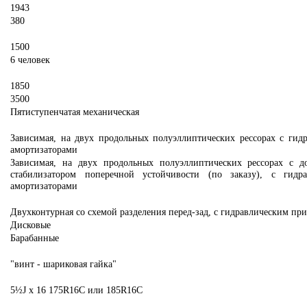
1943
380
1500
6
человек
1850
3500
Пятиступенчатая механическая
Зависимая, на двух продольных полуэллиптических рессорах с гид
амортизаторами
Зависимая, на двух продольных полуэллиптических рессорах с д
стабилизатором поперечной устойчивости (по заказу), с гидра
амортизаторами
Двухконтурная со схемой разделения перед-зад, с гидравлическим п
Дисковые
Барабанные
"винт - шариковая гайка"
5½J x 16 175R16C или 185R16C