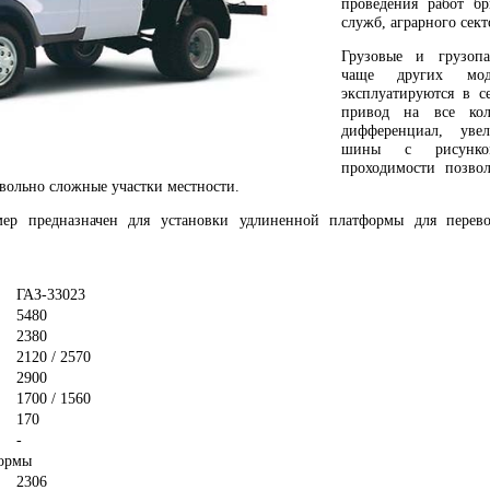
проведения работ б
служб, аграрного сект
Грузовые и грузоп
чаще других мод
эксплуатируются в с
привод на все кол
дифференциал, уве
шины с рисунком
проходимости позво
вольно сложные участки местности.
ер предназначен для установки удлиненной платформы для перево
ГАЗ-3302
3
5480
2380
2120 / 2570
2900
1700 / 1560
170
-
формы
2306