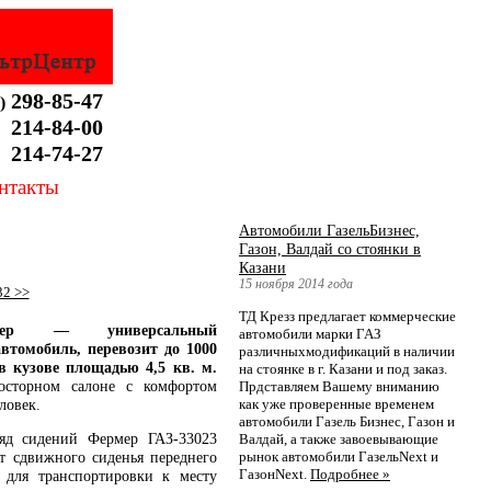
298-85-47
)
214-84-00
214-74-27
нтакты
Автомобили ГазельБизнес,
Газон, Валдай со стоянки в
Казани
15 ноября 2014 года
32 >>
ТД Крезз предлагает коммерческие
мер — универсальный
автомобили марки ГАЗ
втомобиль, перевозит до 1000
различныхмодификаций в наличии
в кузове площадью 4,5 кв. м.
на стоянке в г. Казани и под заказ.
осторном салоне с комфортом
Прдставляем Вашему вниманию
как уже проверенные временем
ловек.
автомобили Газель Бизнес, Газон и
яд сидений Фермер ГАЗ-33023
Валдай, а также завоевывающие
рынок автомобили ГазельNext и
ет сдвижного сиденья переднего
ГазонNext.
Подробнее »
 для транспортировки к месту