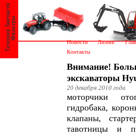
Новости
Лизинг
Глав
Контакты
Внимание! Больш
экскаваторы Hyu
20 декабря 2010 года
моторчики ото
гидробака, корон
клапаны, старт
тавотницы и п